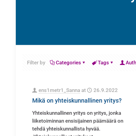
Filter by
Categories
Tags
Aut
ens1metr1_Sanna
at
26.9.2022
Mikä on yhteiskunnallinen yritys?
Yhteiskunnallinen yritys on yritys, jonka
liiketoiminnan ensisijainen päämäärä on
tehdä yhteiskunnallista hyvää.