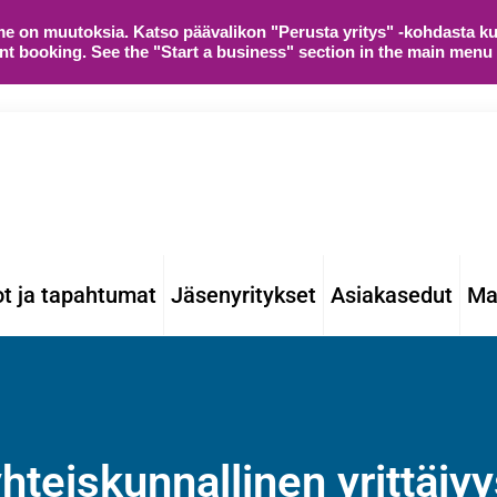
on muutoksia. Katso päävalikon "Perusta yritys" -kohdasta kui
t booking. See the "Start a business" section in the main menu
ot ja tapahtumat
Jäsenyritykset
Asiakasedut
Mat
hteiskunnallinen yrittäjy