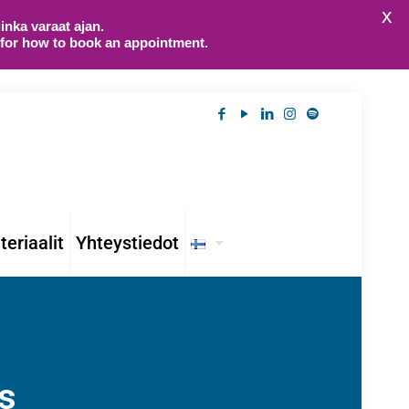
X
nka varaat ajan.
 for how to book an appointment.
eriaalit
Yhteystiedot
ys