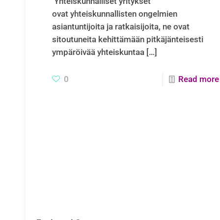
Yhteiskunnalliset yritykset
ovat yhteiskunnallisten ongelmien
asiantuntijoita ja ratkaisijoita, ne ovat
sitoutuneita kehittämään pitkäjänteisesti
ympäröivää yhteiskuntaa
[…]
0
Read more