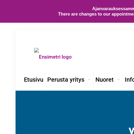
Ajanvarauksessamme 
There are changes to our appointmen
Etusivu
Perusta yritys
Nuoret
Inf
y