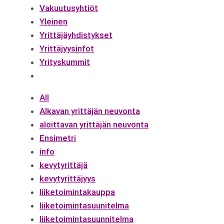
Vakuutusyhtiöt
Yleinen
Yrittäjäyhdistykset
Yrittäjyysinfot
Yrityskummit
All
Alkavan yrittäjän neuvonta
aloittavan yrittäjän neuvonta
Ensimetri
info
kevytyrittäjä
kevytyrittäjyys
liiketoimintakauppa
liiketoimintasuunitelma
liiketoimintasuunnitelma