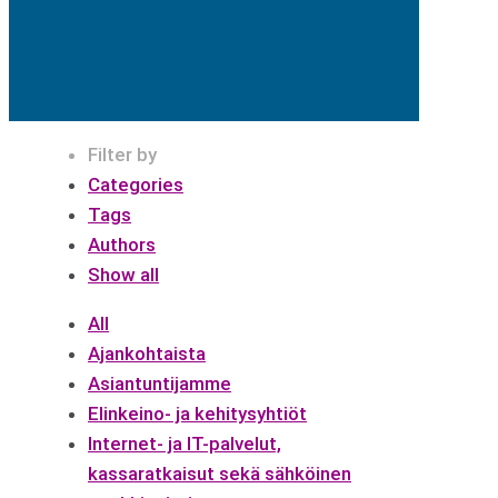
Filter by
Categories
Tags
Authors
Show all
All
Ajankohtaista
Asiantuntijamme
Elinkeino- ja kehitysyhtiöt
Internet- ja IT-palvelut,
kassaratkaisut sekä sähköinen