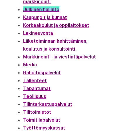
markkinointi
Julkinen hallinto
Kaupungit ja kunnat
Korkeakoulut ja oppilaitokset
Lakineuvonta
Liiketoiminnan kehittäminen,
koulutus ja konsultointi
Markkinointi- ja viestintäpalvelut
Media
Rahoituspalvelut
Tallenteet
Tapahtumat
Teollisuus
Tilintarkastuspalvelut
Tilitoimistot
Toimitilapalvelut
Työttömyyskassat