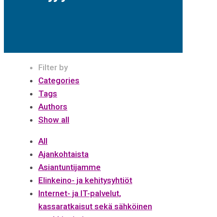
Filter by
Categories
Tags
Authors
Show all
All
Ajankohtaista
Asiantuntijamme
Elinkeino- ja kehitysyhtiöt
Internet- ja IT-palvelut,
kassaratkaisut sekä sähköinen