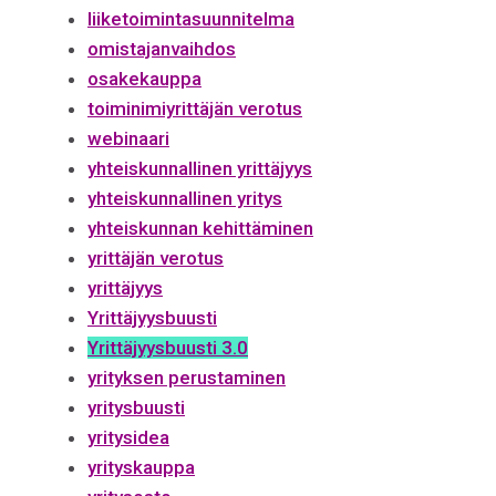
liiketoimintasuunnitelma
omistajanvaihdos
osakekauppa
toiminimiyrittäjän verotus
webinaari
yhteiskunnallinen yrittäjyys
yhteiskunnallinen yritys
yhteiskunnan kehittäminen
yrittäjän verotus
yrittäjyys
Yrittäjyysbuusti
Yrittäjyysbuusti 3.0
yrityksen perustaminen
yritysbuusti
yritysidea
yrityskauppa