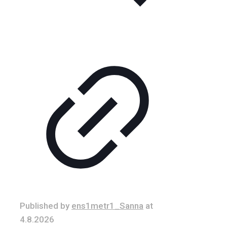
Published by
ens1metr1_Sanna
at
4.8.2026