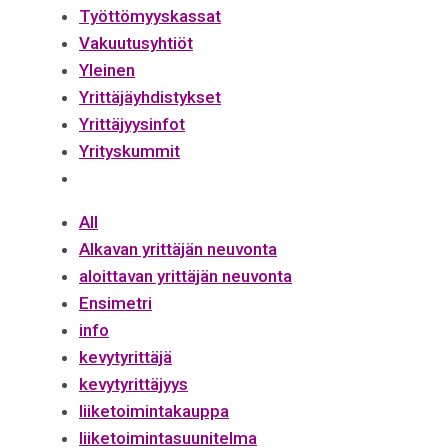
Työttömyyskassat
Vakuutusyhtiöt
Yleinen
Yrittäjäyhdistykset
Yrittäjyysinfot
Yrityskummit
All
Alkavan yrittäjän neuvonta
aloittavan yrittäjän neuvonta
Ensimetri
info
kevytyrittäjä
kevytyrittäjyys
liiketoimintakauppa
liiketoimintasuunitelma