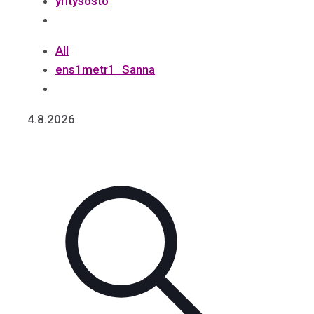
yritysosto
All
ens1metr1_Sanna
4.8.2026