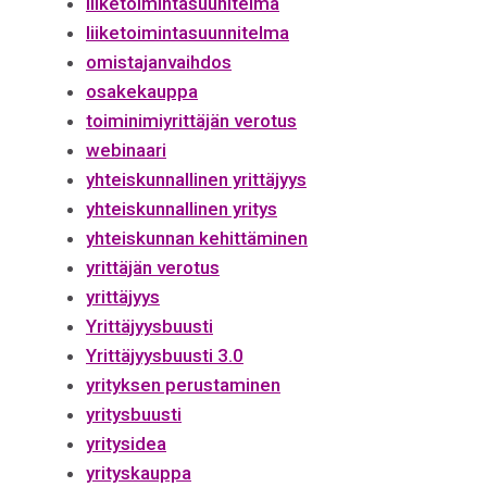
liiketoimintasuunitelma
liiketoimintasuunnitelma
omistajanvaihdos
osakekauppa
toiminimiyrittäjän verotus
webinaari
yhteiskunnallinen yrittäjyys
yhteiskunnallinen yritys
yhteiskunnan kehittäminen
yrittäjän verotus
yrittäjyys
Yrittäjyysbuusti
Yrittäjyysbuusti 3.0
yrityksen perustaminen
yritysbuusti
yritysidea
yrityskauppa