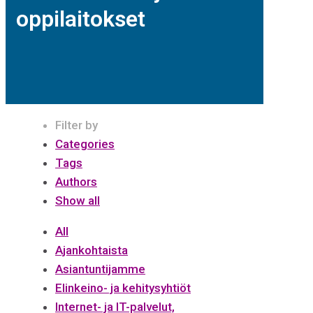
oppilaitokset
Filter by
Categories
Tags
Authors
Show all
All
Ajankohtaista
Asiantuntijamme
Elinkeino- ja kehitysyhtiöt
Internet- ja IT-palvelut,