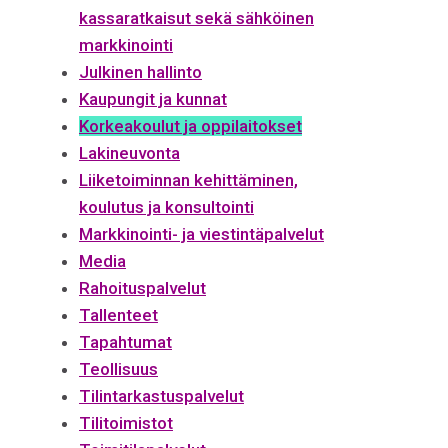
kassaratkaisut sekä sähköinen
markkinointi
Julkinen hallinto
Kaupungit ja kunnat
Korkeakoulut ja oppilaitokset
Lakineuvonta
Liiketoiminnan kehittäminen,
koulutus ja konsultointi
Markkinointi- ja viestintäpalvelut
Media
Rahoituspalvelut
Tallenteet
Tapahtumat
Teollisuus
Tilintarkastuspalvelut
Tilitoimistot