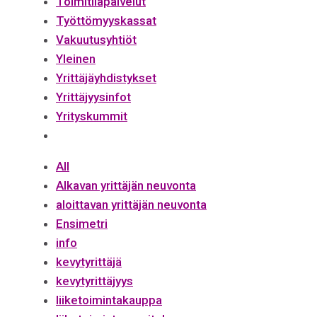
Toimitilapalvelut
Työttömyyskassat
Vakuutusyhtiöt
Yleinen
Yrittäjäyhdistykset
Yrittäjyysinfot
Yrityskummit
All
Alkavan yrittäjän neuvonta
aloittavan yrittäjän neuvonta
Ensimetri
info
kevytyrittäjä
kevytyrittäjyys
liiketoimintakauppa