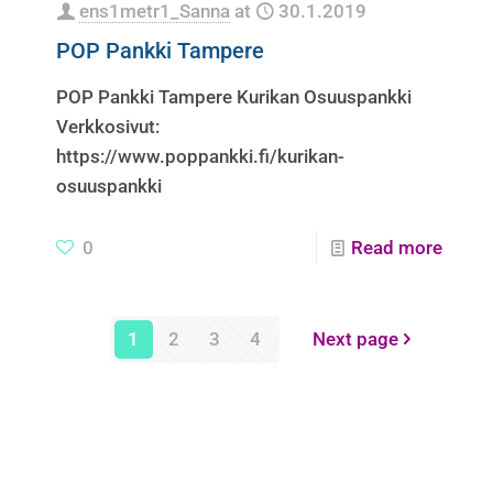
ens1metr1_Sanna
at
30.1.2019
POP Pankki Tampere
POP Pankki Tampere Kurikan Osuuspankki
Verkkosivut:
https://www.poppankki.fi/kurikan-
osuuspankki
0
Read more
1
2
3
4
Next page