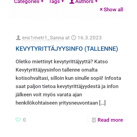
Categories
Tags
Authors
Show all
ens1metr1_Sanna
at
16.3.2023
KEVYTYRITTÄJYYSINFO (TALLENNE)
Oletko miettinyt kevytyrittäjyyttä? Katso
Kevytyrittäjyysinfon tallenne omalta
kotisohvaltasi, silloin kun sinulle sopii! Infosta
saat paljon tietoa kevytyrittäjyydestä ja infon
jälkeen voit myös varata ajan
henkilökohtaiseen yritysneuvontaan
[…]
0
Read more