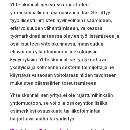
Yhteiskunnallinen yritys määrittelee
yhteiskunnallisen päämääränsä itse. Se liittyy
tyypillisesti ihmisten hyvinvoinnin lisäämiseen,
eriarvoisuuden vähentämiseen, vaikeassa
työmarkkinatilanteessa olevien työllistämiseen ja
osallisuuteen yhteiskunnassa, maaseudun
elinvoiman ylläpitämiseen ja ekologisiin
kysymyksiin. Yhteiskunnalliset yritykset ovat
yksityisiä ja kolmannen sektorin toimijoita ja ne
käyttävät valtaosan voitoistaan niiden tavoitteen
mukaisten päämäärien toteuttamiseen.
Yhteiskunnallinen yritys ei ole rajattumihinkään
yhtiömuotoon, se voi olla osakeyhtiön lisäksi
esimerkiksi osuuskunta tai liiketoimintaa
harjoittava säätiö tai yhdistys.